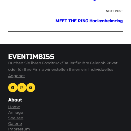
NEXT POST
MEET THE RING Hockenheimring
EVENTIMBISS
Buchen Sie ihren Foodtruck/Trailer für Ihre Feier ob Privat
oder für Ihre Firma wir erstellen Ihnen ein
Individuelles
Angebot
Facebook
Instagram
YouTube
About
Home
Anfrage
Speisen
Galerie
Impressum