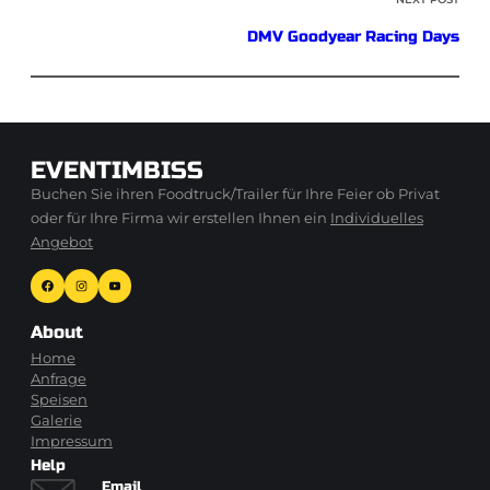
DMV Goodyear Racing Days
EVENTIMBISS
Buchen Sie ihren Foodtruck/Trailer für Ihre Feier ob Privat
oder für Ihre Firma wir erstellen Ihnen ein
Individuelles
Angebot
Facebook
Instagram
YouTube
About
Home
Anfrage
Speisen
Galerie
Impressum
Help
Email